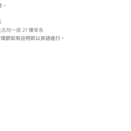
重。
5
太古坊一座 27 樓安永
分環節如有註明即以英語進行。