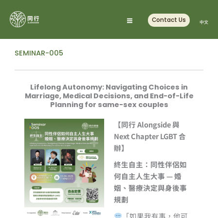
Skip
to
Contact Us
中文
content
SEMINAR-005
Lifelong Autonomy: Navigating Choices in
Marriage, Medical Decisions, and End-of-Life
Planning for same-sex couples
【同行 Alongside 與
Next Chapter LGBT 合
辦】
終生自主：同性伴侶如
何自主人生大事 — 婚
姻、醫療決定與身後事
規劃
「如果我有事，他可