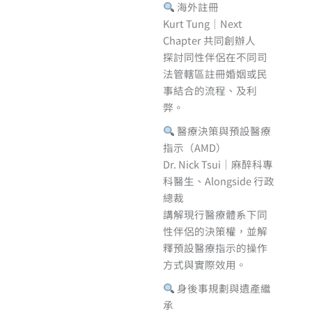
海外註冊
Kurt Tung｜Next
Chapter 共同創辦人
探討同性伴侶在不同司
法管轄區註冊婚姻或民
事結合的流程、及利
弊。
醫療決策與預設醫療
指示（AMD）
Dr. Nick Tsui｜麻醉科專
科醫生、Alongside 行政
總裁
講解現行醫療體系下同
性伴侶的決策權，並解
釋預設醫療指示的操作
方式與實際效用。
身後事規劃與遺產繼
承