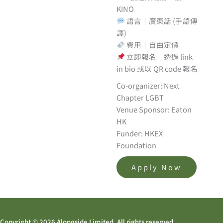
KINO
語言｜廣東話 (手語傳
譯)
費用｜自由定價
立即報名｜透過 link
in bio 或以 QR code 報名
Co-organizer: Next
Chapter LGBT
Venue Sponsor: Eaton
HK
Funder: HKEX
Foundation
Apply Now
Copyright © 2026 Alongside Limited. All rights reserved.