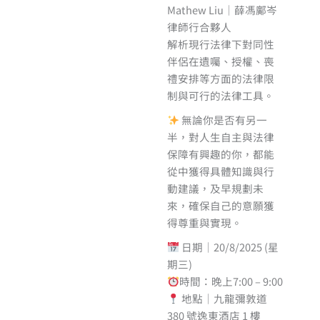
Mathew Liu｜薛馮鄺岑
律師行合夥人
解析現行法律下對同性
伴侶在遺囑、授權、喪
禮安排等方面的法律限
制與可行的法律工具。
無論你是否有另一
半，對人生自主與法律
保障有興趣的你，都能
從中獲得具體知識與行
動建議，及早規劃未
來，確保自己的意願獲
得尊重與實現。
日期｜
20/8/2025 (星
期三)
時間：晚上7:00 – 9:00
地點｜九龍彌敦道
380 號逸東酒店 1 樓