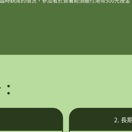
臨時缺席的情況，
參加者於簽署前須繳付港幣500元按金
括：
2. 