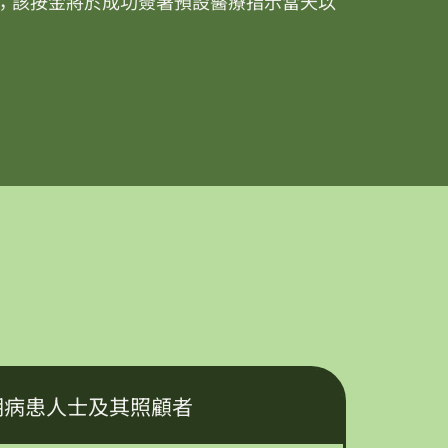
；
該按金將於成功簽署預設醫療指示當天以
長期病患人士及其照顧者